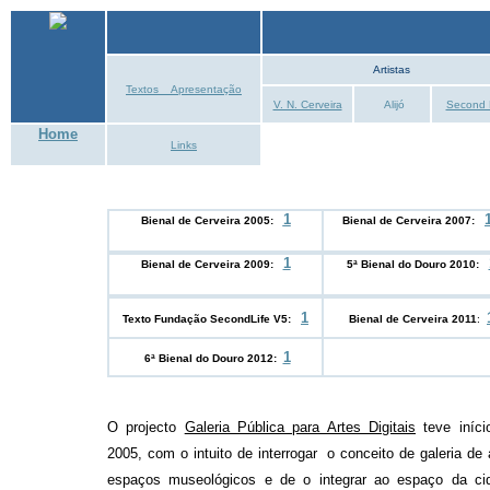
Artistas
Textos _ Apresentação
V. N. Cerveira
Alijó
Second 
Home
Links
1
Bienal de Cerveira 2005:
Bienal de Cerveira 2007:
1
Bienal de Cerveira 2009
:
5ª Bienal do Douro 2010
:
1
Texto Fundação SecondLife V5:
Bienal de Cerveira 2011
:
1
6ª Bienal do Douro 2012:
O projecto
Galeria Pública para Artes Digitais
teve iníci
2005, com o intuito de interrogar o conceito de galeria de 
espaços museológicos e de o integrar ao espaço da ci