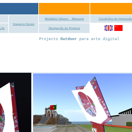
Mobiliário Urbano _ Maqueta
Condições de Impressã
Imagens Gerais
Life
Divulgação do Projecto
Projecto
Outdoor
para arte digital