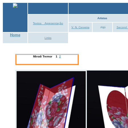
Artistas
Textos _ Apresentação
V. N. Cerveira
Alijó
Second 
Home
Links
Mirodi Tremor 1
2