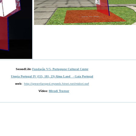
SecondLife:
Fundação V/5- Portuguese Cultural Center
Utopia Portugal IV
(155, 181, 23) Alma Land _- Gaia Portugal
web:
http://greenfanged.myweb.hinet.net/midori.swf
Vídeo:
Mirodi Tremor