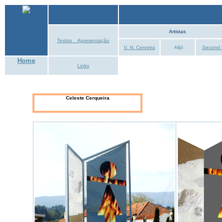
Artistas
Textos _ Apresentação
V. N. Cerveira
Alijó
Second 
Home
Links
Celeste Cerqueira